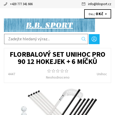
+420 777 341 666
info
@
bbsport.cz
0 Kč
0 ks /
FLORBALOVÝ SET UNIHOC PRO
90 12 HOKEJEK + 6 MÍČKŮ
4447
Unihoc
Neohodnoceno