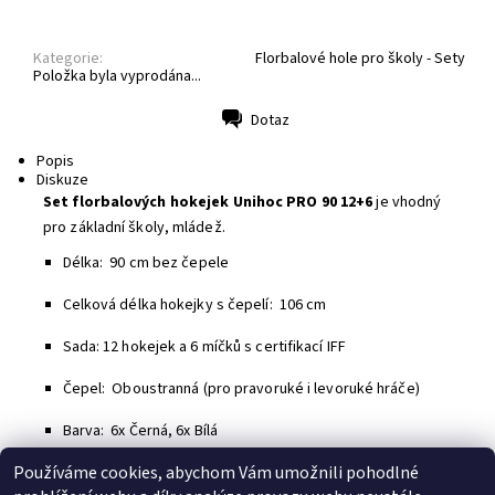
Kategorie:
Florbalové hole pro školy - Sety
Položka byla vyprodána...
Dotaz
Tisk
Popis
Diskuze
Set florbalových hokejek Unihoc PRO 90 12+6
je vhodný
pro základní školy, mládež.
Délka: 90 cm bez čepele
Celková délka hokejky s čepelí: 106 cm
Sada: 12 hokejek a 6 míčků s certifikací IFF
Čepel: Oboustranná (pro pravoruké i levoruké hráče)
Barva: 6x Černá, 6x Bílá
Používáme cookies, abychom Vám umožnili pohodlné
Buďte první, kdo napíše příspěvek k této položce.