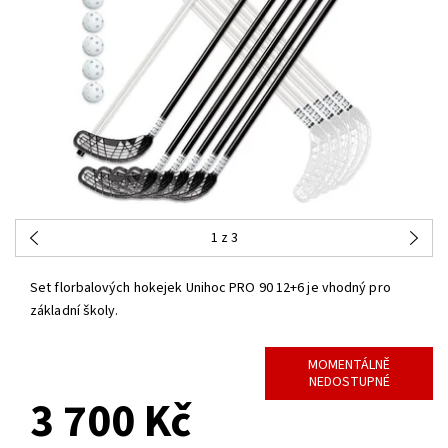
1
z 3
Set florbalových hokejek Unihoc PRO 90 12+6 je vhodný pro
základní školy.
MOMENTÁLNĚ
NEDOSTUPNÉ
3 700 Kč