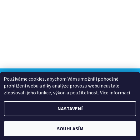
Používáme cookies, abychom Vám umožnili pohodlné
prohlížení webu a díky analýze provozu webu neustále
2026 © B.B. SPORT s.r.o., všechna práva vyhrazena
zlepšovali jeho funkce, výkon a použitelnost.
Více informací
Vytvořil Shoptet
NASTAVENÍ
SOUHLASÍM