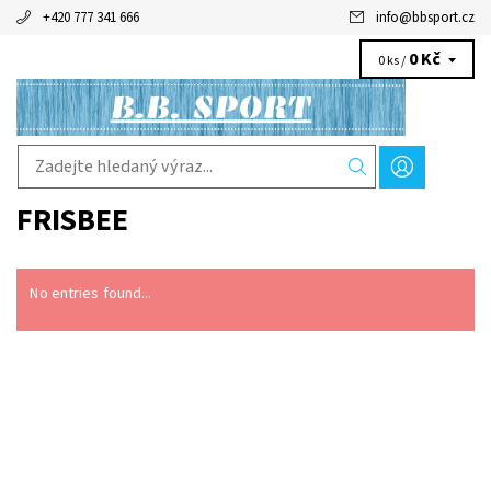
+420 777 341 666
info
@
bbsport.cz
0 Kč
0 ks /
FRISBEE
No entries found...