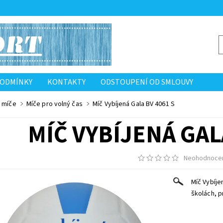
PODMÍNKY
KONTAKTY
ODSTOUPENÍ OD SMLOUVY
é míče
Míče pro volný čas
Míč Vybíjená Gala BV 4061 S
MÍČ VYBÍJENÁ GAL
Neohodnoce
Míč Vybíje
školách, p