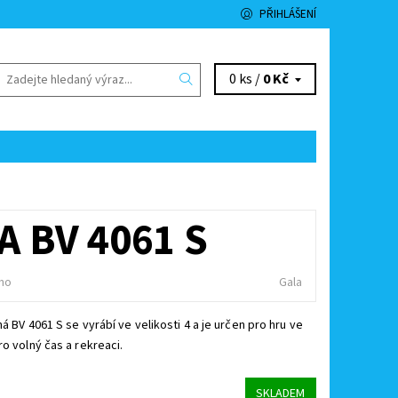
PŘIHLÁŠENÍ
0 ks /
0 Kč
A BV 4061 S
no
Gala
ná BV 4061 S se vyrábí ve velikosti 4 a je určen pro hru ve
ro volný čas a rekreaci.
SKLADEM