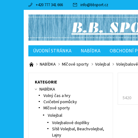
+420 777 341 666
info
@
bbsport.cz
ÚVODNÍ STRÁNKA
NABÍDKA
OBCHODNÍ 
NABÍDKA
Míčové sporty
Volejbal
Volejbalov
KATEGORIE
NABÍDKA
Volný čas a hry
5420
Cvičební pomůcky
Míčové sporty
Volejbal
Volejbalové doplňky
Sítě Volejbal, Beachvolejbal,
Lajny