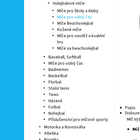
Volejbalové míče
Míče pro školy a kluby
Míče pro volný čas
Míče Beachvolejbal
Kožené míče
Míče pro soutěž a kvalitní
hru
Míče na beachvolejbal
Baseball, Softball
Míče pro volný čas
Badminton
Basketbal
Florbal
Stolní tenis
Tenis
Házená
Fotbal
Popis
Diskuze
Nohejbal
Míč Vyb
Příslušenství pro míčové sporty
Motorika a Rovnováha
Míč
Atletika
Novinky