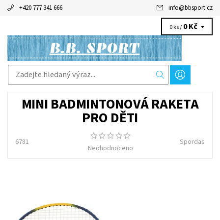
+420 777 341 666
info
@
bbsport.cz
0 Kč
0 ks /
MINI BADMINTONOVÁ RAKETA
PRO DĚTI
6781
Spordas
Neohodnoceno