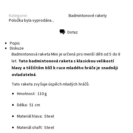
Kategorie:
Badmintonové rakety
Položka byla vyprodána...
Dotaz
Tisk
Popis
Diskuze
Badmintonová raketa Mini je určená pro menší děti od 5 do 8
let.
Tato
badmintonová raketa s klasickou velikostí
hlavy a těžištěm blíž k ruce mladého hráče je snadněji
ovladatelná
.
Tato raketa zvyšuje úspěch mladých hráčů.
Hmotnost: 110 g
Délka: 51 cm
Materiál hlava: Steel
Materiál shaft: Steel