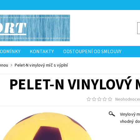
PODMÍNKY
KONTAKTY
ODSTOUPENÍ OD SMLOUVY
enou
Pelet-N vinylový míč s výplní
PELET-N VINYLOVÝ 
Neohodnoce
Vinylový m
vhodný do 