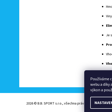
Hmo
Viny
Eli
Je 
Pro
Vho
Vho
Buďte 
Používáme c
Př
webu a díky 
výkon a použ
NASTAVE
2026 © B.B. SPORT s.r.o., všechna práva vyhrazena