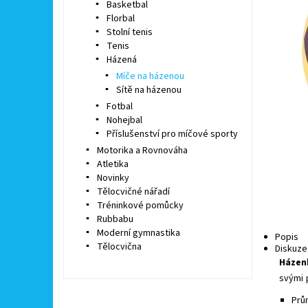
Basketbal
Florbal
Stolní tenis
Tenis
Házená
Míče na házenou
Sítě na házenou
Fotbal
Nohejbal
Příslušenství pro míčové sporty
Motorika a Rovnováha
Atletika
Novinky
Tělocvičné nářadí
Tréninkové pomůcky
Rubbabu
Moderní gymnastika
Popis
Tělocvična
Diskuze
Házenk
svými 
Prů