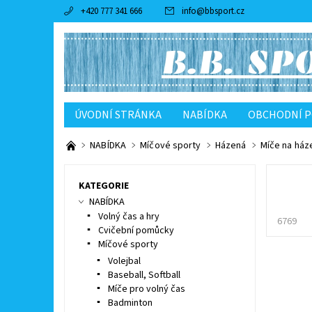
+420 777 341 666
info
@
bbsport.cz
ÚVODNÍ STRÁNKA
NABÍDKA
OBCHODNÍ 
NABÍDKA
Míčové sporty
Házená
Míče na ház
KATEGORIE
NABÍDKA
Volný čas a hry
6769
Cvičební pomůcky
Míčové sporty
Volejbal
Baseball, Softball
Míče pro volný čas
Badminton