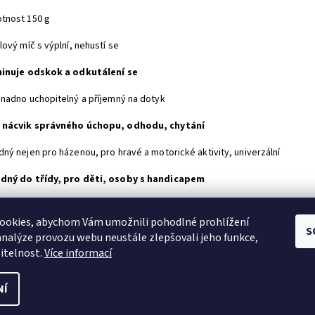
tnost 150 g
lový míč s výplní, nehustí se
minuje odskok a odkutálení se
snadno uchopitelný a příjemný na dotyk
 nácvik správného úchopu, odhodu, chytání
dný nejen pro házenou, pro hravé a motorické aktivity, univerzální
dný do třídy, pro děti, osoby s handicapem
první, kdo napíše příspěvek k této položce.
ookies, abychom Vám umožnili pohodlné prohlížení
idat komentář
S
analýze provozu webu neustále zlepšovali jeho funkce,
itelnost.
Více informací
NÍ