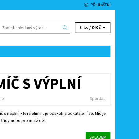
PŘIHLÁŠENÍ
0 ks /
0 Kč
MÍČ S VÝPLNÍ
no
Spordas
íč s náplní, která eliminuje odskok a odkutálení se. Míč je
třídy nebo pro malé děti.
SKLADEM