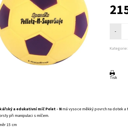
215
-
Kategorie:
Tisk
ářský a edukativní míč Pelet - N
má v
ysoce měkký povrch na dotek a ti
prsty při manipulaci s míčem.
měr 15 cm