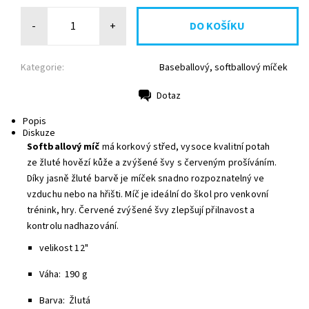
-
+
Kategorie:
Baseballový, softballový míček
Dotaz
Tisk
Popis
Diskuze
Softballový míč
má korkový střed, vysoce kvalitní potah
ze žluté hovězí kůže a zvýšené švy s červeným prošíváním.
Díky jasně žluté barvě je míček snadno rozpoznatelný ve
vzduchu nebo na hřišti. Míč je ideální do škol pro venkovní
trénink, hry. Červené zvýšené švy zlepšují přilnavost a
kontrolu nadhazování.
velikost 12"
Váha: 190 g
Barva: Žlutá