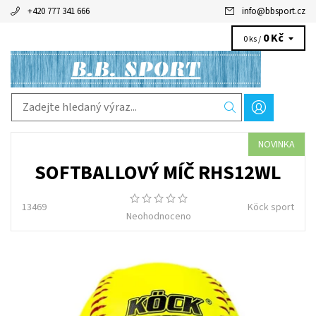
+420 777 341 666
info
@
bbsport.cz
0 Kč
0 ks /
NOVINKA
SOFTBALLOVÝ MÍČ RHS12WL
13469
Köck sport
Neohodnoceno