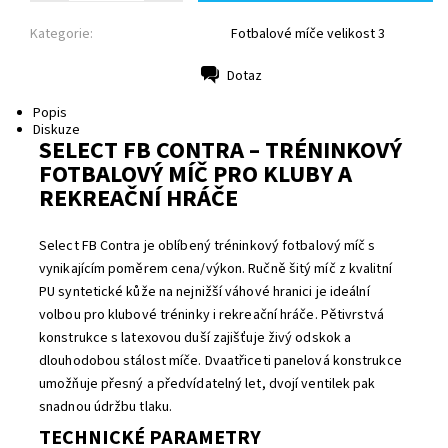
Kategorie:
Fotbalové míče velikost 3
Dotaz
Tisk
Popis
Diskuze
SELECT FB CONTRA – TRÉNINKOVÝ
FOTBALOVÝ MÍČ PRO KLUBY A
REKREAČNÍ HRÁČE
Select FB Contra je oblíbený tréninkový fotbalový míč s
vynikajícím poměrem cena/výkon. Ručně šitý míč z kvalitní
PU syntetické kůže na nejnižší váhové hranici je ideální
volbou pro klubové tréninky i rekreační hráče. Pětivrstvá
konstrukce s latexovou duší zajišťuje živý odskok a
dlouhodobou stálost míče. Dvaatřiceti panelová konstrukce
umožňuje přesný a předvídatelný let, dvojí ventilek pak
snadnou údržbu tlaku.
TECHNICKÉ PARAMETRY