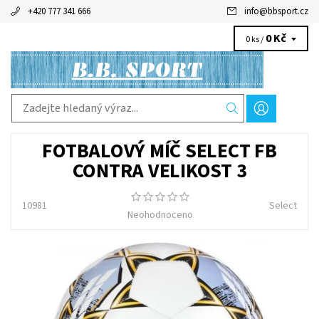
+420 777 341 666
info
@
bbsport.cz
0 Kč
0 ks /
FOTBALOVÝ MÍČ SELECT FB
CONTRA VELIKOST 3
10981
Select
Neohodnoceno