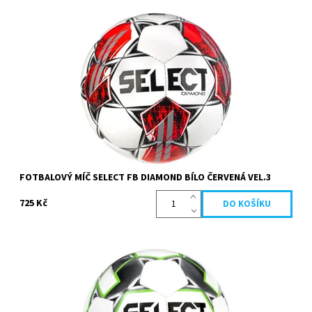
Jeden z nejprodávanějších fotbalových míčů velikosti 3 s extra
měkkým dotykem. Ideální volba pro nejmenší fotbalisty a děti,
které s fotbalem začínají.
Dostupnost:
Skladem
Kód:
10969
Značka:
Select
FOTBALOVÝ MÍČ SELECT FB DIAMOND BÍLO ČERVENÁ VEL.3
725 Kč
Fotbalový míč Select FB Contra je ideální klubový tréninkový míč
s vynikajícím poměrem cena/výkon.
Dostupnost:
Momentálně nedostupné