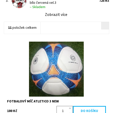
3.
725 Kč
bílo červená vel.3
–
Skladem
Zobrazit více
11
položek celkem
Kvalitní míč kopaná Atletico new je vhodný pro trénink do oddílů,
do škol nebo pro volný čas.
Dostupnost:
Skladem
Kód:
5163
Značka:
Köck sport
FOTBALOVÝ MÍČ ATLETICO 3 NEW
180 Kč