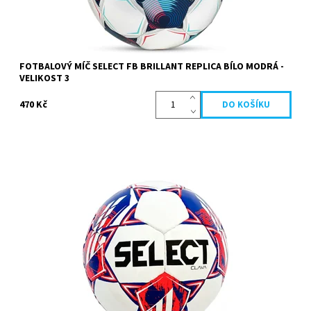
FOTBALOVÝ MÍČ SELECT FB BRILLANT REPLICA BÍLO MODRÁ -
VELIKOST 3
470 Kč
Tréninkový fotbalový míč SELECT FB Clava velikosti 3 z odolné
syntetické kůže s pětivrstvou vložkou a patentovanou butylovou
duší. Ideální pro děti, školy i fotbalové kluby.
Dostupnost:
Skladem
Kód:
10978
Značka:
Select