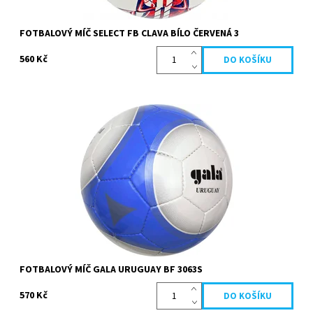
FOTBALOVÝ MÍČ SELECT FB CLAVA BÍLO ČERVENÁ 3
560 Kč
Fotbalový ručně šitý míč je určený pro střední soutěže a trénink.
Vhodný pro všechny typy povrchů.
Dostupnost:
Skladem
Kód:
5528
Značka:
Gala
FOTBALOVÝ MÍČ GALA URUGUAY BF 3063S
570 Kč