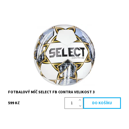
Select FB Contra patří mezi nejoblíbenější tréninkové fotbalové
míče s vynikajícím poměrem cena/výkon.
Dostupnost:
Skladem
Kód:
10981
Značka:
Select
FOTBALOVÝ MÍČ SELECT FB CONTRA VELIKOST 3
599 Kč