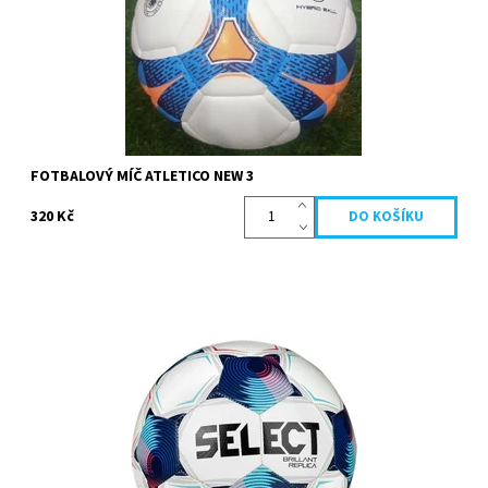
Dostupnost:
Skladem
Kód:
8751
Značka:
Köck
FOTBALOVÝ MÍČ ATLETICO NEW 3
320 Kč
Brillant Replica je volnočasový fotbalový míč vyrobený z měkké
TPU kůže. Používejte ho na ulicích a v uličkách nebo na fotbal na
zahradě.
Dostupnost:
Skladem
Kód:
11271
Značka:
Select