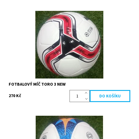
100% TPU shiny materiál, FIFA parametry / obvod 62-65cm,
hmotnost 320-350g/, vhodný do škol
Dostupnost:
Skladem
Kód:
13443
Značka:
Köck sport
FOTBALOVÝ MÍČ TORO 3 NEW
270 Kč
vyroben novou metodou, hybrid technology, 100% PU textura,
dle parametrů FIFA