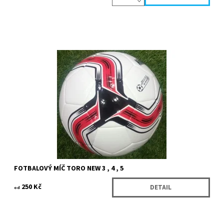
Velmi kvalitní míč pro trénink má jednu vrstvu z EVA materiálu což
zabezpečí kopnutí šetrnější k noze. TPU shiny.
Dostupnost:
Skladem
Kód:
4875/VEL
Značka:
Köck sport
FOTBALOVÝ MÍČ TORO NEW 3 , 4 , 5
250 Kč
DETAIL
od