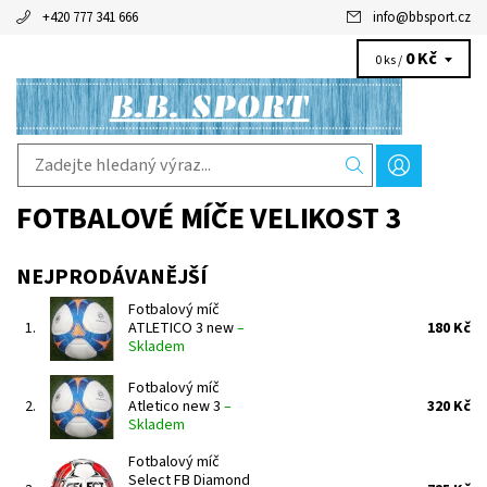
+420 777 341 666
info
@
bbsport.cz
0 Kč
0 ks /
FOTBALOVÉ MÍČE VELIKOST 3
NEJPRODÁVANĚJŠÍ
Fotbalový míč
1.
ATLETICO 3 new
–
180 Kč
Skladem
Fotbalový míč
2.
Atletico new 3
–
320 Kč
Skladem
Fotbalový míč
Select FB Diamond