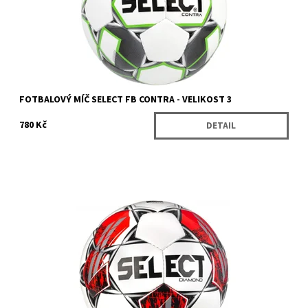
Kód:
10981/3
Značka:
Select
FOTBALOVÝ MÍČ SELECT FB CONTRA - VELIKOST 3
780 Kč
DETAIL
Jeden z nejprodávanějších univerzálních fotbalových míčů s
extra měkkým dotykem. Velikost 5 má certifikaci FIFA Basic.
Dostupnost:
Skladem
Kód:
10969/3
Značka:
Select