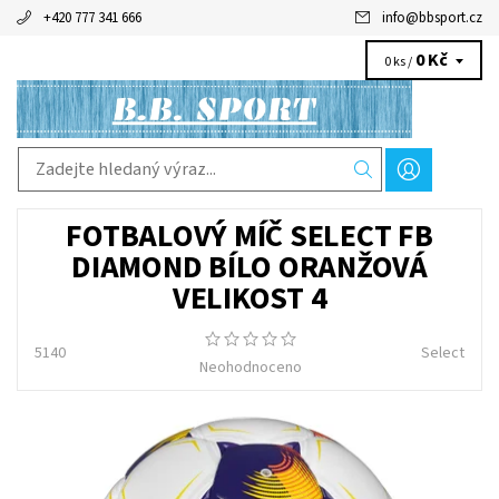
+420 777 341 666
info
@
bbsport.cz
0 Kč
0 ks /
FOTBALOVÝ MÍČ SELECT FB
DIAMOND BÍLO ORANŽOVÁ
VELIKOST 4
5140
Select
Neohodnoceno