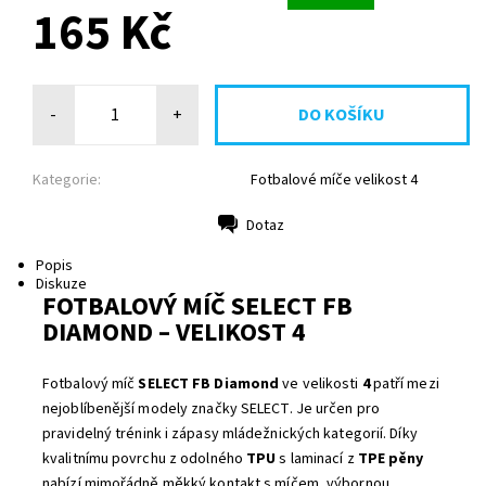
165 Kč
-
+
Kategorie:
Fotbalové míče velikost 4
Dotaz
Tisk
Popis
Diskuze
FOTBALOVÝ MÍČ SELECT FB
DIAMOND – VELIKOST 4
Fotbalový míč
SELECT FB Diamond
ve velikosti
4
patří mezi
nejoblíbenější modely značky SELECT. Je určen pro
pravidelný trénink i zápasy mládežnických kategorií. Díky
kvalitnímu povrchu z odolného
TPU
s laminací z
TPE pěny
nabízí mimořádně měkký kontakt s míčem, výbornou