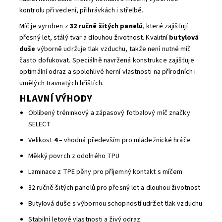
kontrolu při vedení, přihrávkách i střelbě.
Míč je vyroben z
32 ručně šitých panelů
, které zajišťují
přesný let, stálý tvar a dlouhou životnost. Kvalitní
butylová
duše
výborně udržuje tlak vzduchu, takže není nutné míč
často dofukovat. Speciálně navržená konstrukce zajišťuje
optimální odraz a spolehlivé herní vlastnosti na přírodních i
umělých travnatých hřištích.
HLAVNÍ VÝHODY
Oblíbený tréninkový a zápasový fotbalový míč značky
SELECT
Velikost
4
– vhodná především pro mládežnické hráče
Měkký povrch z odolného TPU
Laminace z TPE pěny pro příjemný kontakt s míčem
32 ručně šitých panelů pro přesný let a dlouhou životnost
Butylová duše s výbornou schopností udržet tlak vzduchu
Stabilní letové vlastnosti a živý odraz