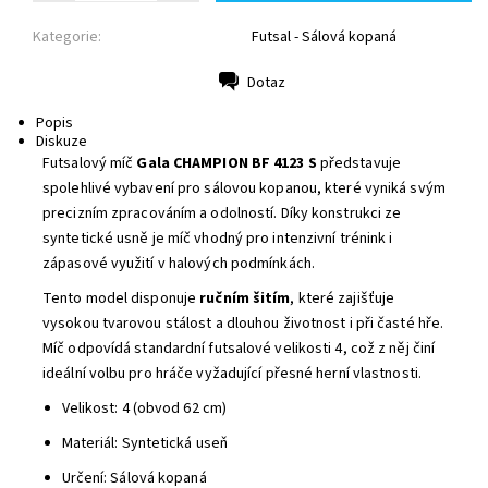
Kategorie:
Futsal - Sálová kopaná
Dotaz
Tisk
Popis
Diskuze
Futsalový míč
Gala CHAMPION BF 4123 S
představuje
spolehlivé vybavení pro sálovou kopanou, které vyniká svým
precizním zpracováním a odolností. Díky konstrukci ze
syntetické usně je míč vhodný pro intenzivní trénink i
zápasové využití v halových podmínkách.
Tento model disponuje
ručním šitím
, které zajišťuje
vysokou tvarovou stálost a dlouhou životnost i při časté hře.
Míč odpovídá standardní futsalové velikosti 4, což z něj činí
ideální volbu pro hráče vyžadující přesné herní vlastnosti.
Velikost: 4 (obvod 62 cm)
Materiál: Syntetická useň
Určení: Sálová kopaná