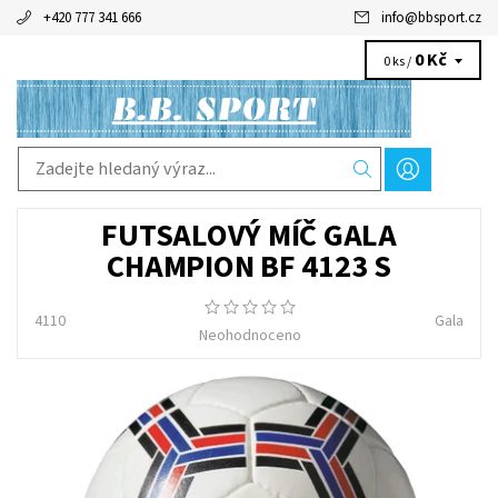
+420 777 341 666
info
@
bbsport.cz
0 Kč
0 ks /
FUTSALOVÝ MÍČ GALA
CHAMPION BF 4123 S
4110
Gala
Neohodnoceno