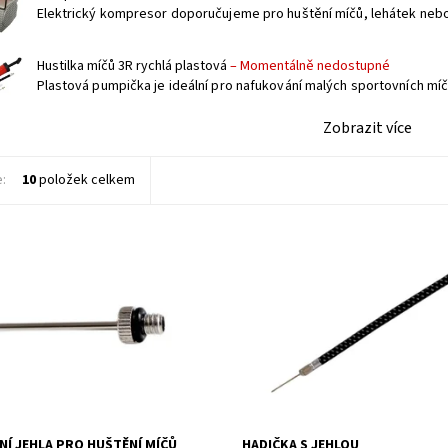
Elektrický kompresor doporučujeme pro huštění míčů, lehátek nebo 
Hustilka míčů 3R rychlá plastová
–
Momentálně nedostupné
Plastová pumpička je ideální pro nafukování malých sportovních míčů
Zobrazit více
e:
10
položek celkem
ehla ke kompresoru a hustilkám
Hadička zakončená jehlou pro naf
ění sportovních nebo dětských
sportovních nebo dětských míčů.
Dostupnost:
Skladem
ost:
Skladem
Kód:
5418
3694/JEH
Značka:
Köck sport
Köck sport
Í JEHLA PRO HUŠTĚNÍ MÍČŮ
HADIČKA S JEHLOU