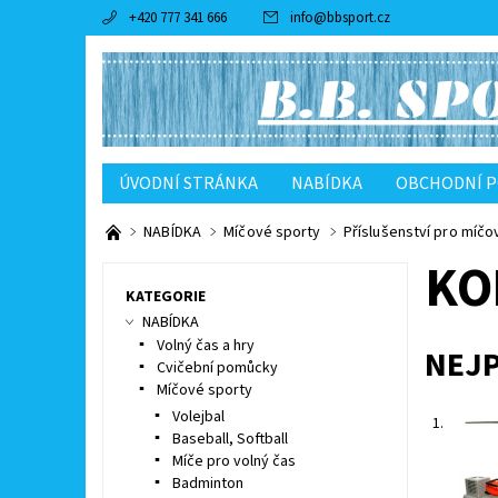
+420 777 341 666
info
@
bbsport.cz
ÚVODNÍ STRÁNKA
NABÍDKA
OBCHODNÍ 
NABÍDKA
Míčové sporty
Příslušenství pro míčo
KO
KATEGORIE
NABÍDKA
Volný čas a hry
NEJ
Cvičební pomůcky
Míčové sporty
Volejbal
1.
Baseball, Softball
Míče pro volný čas
Badminton