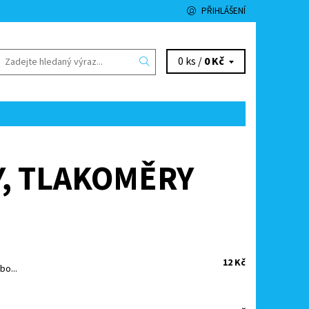
PŘIHLÁŠENÍ
0 ks /
0 Kč
, TLAKOMĚRY
12 Kč
bo...