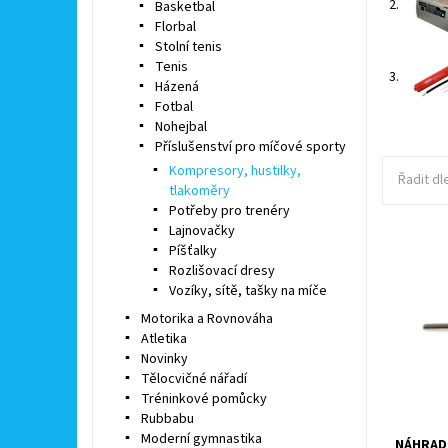
2.
Basketbal
Florbal
Stolní tenis
Tenis
3.
Házená
Fotbal
Nohejbal
Příslušenství pro míčové sporty
Kompresory, hustilky,
Řadit dl
tlakoměry
Potřeby pro trenéry
Lajnovačky
Píšťalky
Kovová j
Rozlišovací dresy
pro hušt
Vozíky, sítě, tašky na míče
míčů.
Motorika a Rovnováha
Dostupn
Atletika
Kód:
Novinky
Značka:
Tělocvičné nářadí
Tréninkové pomůcky
Rubbabu
Moderní gymnastika
NÁHRADN