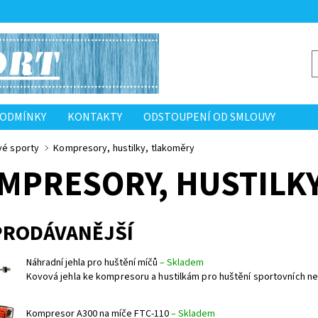
PODMÍNKY
KONTAKTY
ODSTOUPENÍ OD SMLOUVY
vé sporty
Kompresory, hustilky, tlakoměry
MPRESORY, HUSTILKY
PRODÁVANĚJŠÍ
Náhradní jehla pro huštění míčů
–
Skladem
Kovová jehla ke kompresoru a hustilkám pro huštění sportovních ne
Kompresor A300 na míče FTC-110
–
Skladem