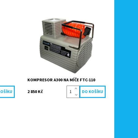
čů.
Elektrický kompresor doporučujeme pro
ních
huštění míčů, lehátek nebo člunů. Je lehce
házená a
přenosný a skladný.
Dostupnost:
Skladem
Kód:
9849
KOMPRESOR A300 NA MÍČE FTC-110
2 850 Kč