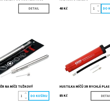
40 Kč
DETAIL
tění přesného nahuštění míčů.
Plastová pumpička je ideální pro
a všechny druhy sportovních
nafukování malých sportovních mí
velkých míčů nebo zvířátek.
ost:
Skladem
Momentálně
Dostupnost:
4827
nedostupné
Köck sport
Kód:
3807
Značka:
Köck sport
ĚR NA MÍČE TUŽKOVÝ
HUSTILKA MÍČŮ 3R RYCHLÁ PLA
85 Kč
DETAI