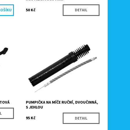
50 Kč
DETAIL
Praktická pumpička na míče s jehlou je
čů,
ideální pro rychlé a snadné nafouknutí
všech typů sportovních míčů.
Momentálně
Dostupnost:
nedostupné
Kód:
9872
Značka:
Köck sport
STOVÁ
PUMPIČKA NA MÍČE RUČNÍ, DVOUČINNÁ,
S JEHLOU
L
95 Kč
DETAIL