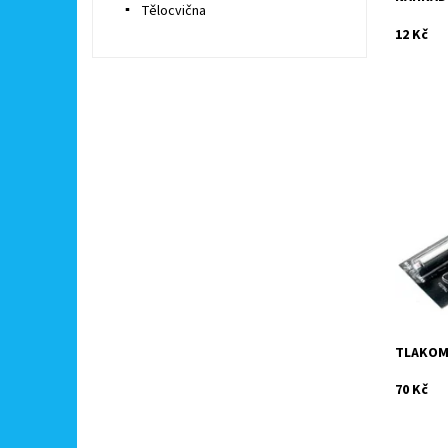
Tělocvična
12 Kč
Pro zjiš
Vhodný n
míčů.
Dostupn
Kód:
Značka:
TLAKOM
70 Kč