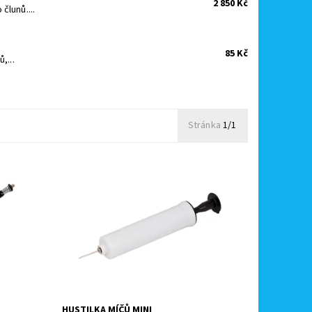
2 850 Kč
člunů....
85 Kč
,...
Stránka
1/1
ukování
Malá hustilka na míče John je
nepostradatelným společníkem pro
každý nafukovací míč.
Momentálně
Dostupnost:
nedostupné
Kód:
9861
Značka:
John
HUSTILKA MÍČŮ MINI