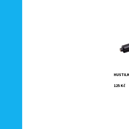
Dvoučinn
nafuková
velkých 
Dostupn
Kód:
Značka:
HUSTIL
125 Kč
Elektric