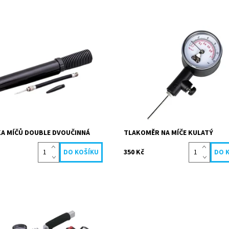
á pumpička je ideální pro rychlé
Pro zjištění přesného nahuštění mí
ní malých sportovních míčů,
Vhodný na všechny druhy sportov
míčů nebo zvířátek.
míčů volejbal, fotbal, basketbal, 
jiné.
ost:
Skladem
4821
Dostupnost:
Skladem
Köck sport
Kód:
5256
Značka:
Köck sport
KA MÍČŮ DOUBLE DVOUČINNÁ
TLAKOMĚR NA MÍČE KULATÝ
350 Kč
ký kompresor doporučujeme pro